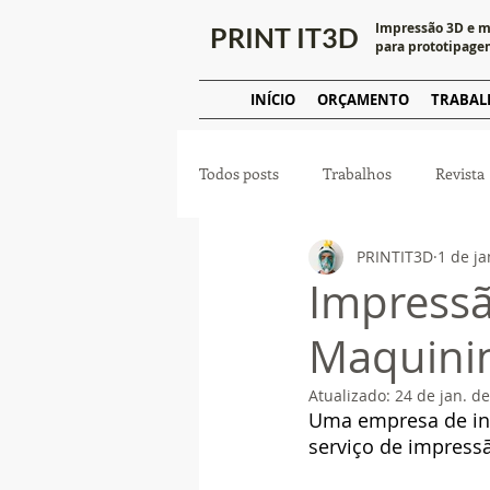
Impressão 3D e 
PRINT IT
3D
para prototipage
INÍCIO
ORÇAMENTO
TRABAL
Todos posts
Trabalhos
Revista
PRINTIT3D
1 de ja
Produção em massa
Prototip
Impressã
Maquinin
Atualizado:
24 de jan. d
Uma empresa de ino
serviço de impress