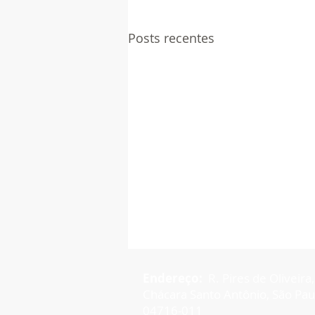
Posts recentes
Endereço:
R. Pires de Oliveira,
Chácara Santo Antônio, São Paul
04716-011