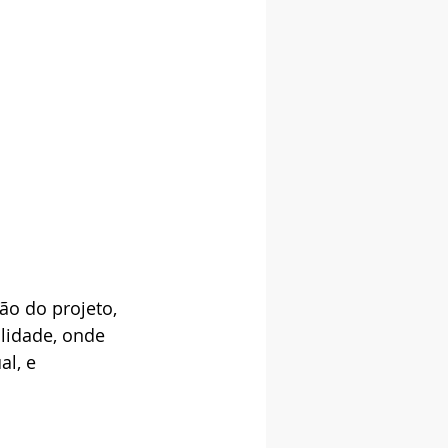
o do projeto, 
lidade, onde 
l, e 