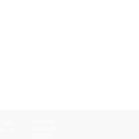
Facebook
 1365 -
Instagram
o - SP,
Linkedin