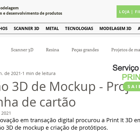
modelagem
LOJA | F
m e desenvolvimento de produtos
HOS
SCANNER 3D
METAL
TECNOLOGIAS
MODELAGEM 3D
Scanner 3D
Resina
Peças grandes
Projetos de ma
n. de 2021
1 min de leitura
agem
Impressoras 3D
Manutenção de impressora 3D
o 3D de Mockup - Proje
SAI
ha de cartão
e 2021
vação em transação digital procurou a Print It 3D e
ão 3D de mockup e criação de protótipos.