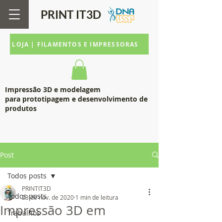
PRINT IT
3D
LOJA | FILAMENTOS E IMPRESSORAS
Impressão 3D e modelagem
para prototipagem e desenvolvimento de
produtos
Post
Todos posts
PRINTIT3D
Todos posts
23 de nov. de 2020
1 min de leitura
Impressão 3D em
Trabalhos