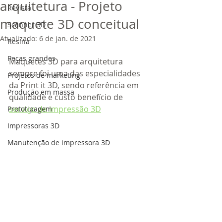
arquitetura - Projeto
Revista
maquete 3D conceitual
Scanner 3D
Atualizado:
6 de jan. de 2021
Resina
Peças grandes
Maquetes 3D para arquitetura 
sempre foi uma das especialidades 
Projetos de marketing
da Print it 3D, sendo referência em 
Produção em massa
qualidade e custo benefício de 
serviço de impressão 3D
Prototipagem
Impressoras 3D
Manutenção de impressora 3D