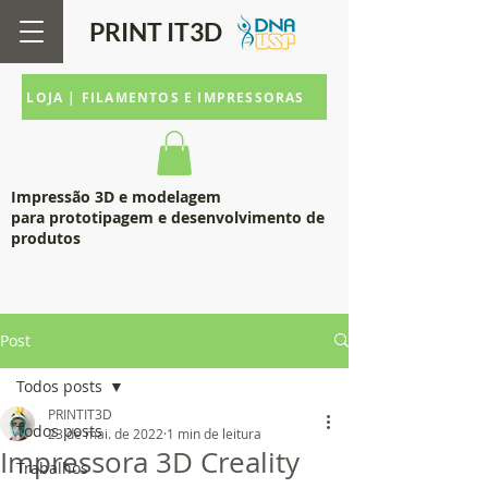
PRINT IT
3D
LOJA | FILAMENTOS E IMPRESSORAS
Impressão 3D e modelagem
para prototipagem e desenvolvimento de
produtos
Post
Todos posts
PRINTIT3D
Todos posts
23 de mai. de 2022
1 min de leitura
Impressora 3D Creality
Trabalhos