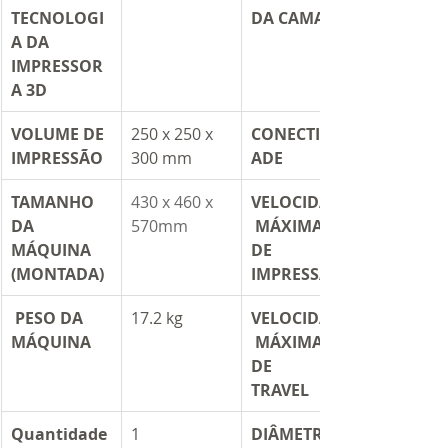
TECNOLOGI
DA CAMADA
A DA 
IMPRESSOR
A 3D
VOLUME DE 
250 x 250 x 
CONECTIVID
IMPRESSÃO
300 mm
ADE
TAMANHO 
430 x 460 x 
VELOCIDADE
DA 
570mm
 MÁXIMA 
MÁQUINA 
DE 
(MONTADA)
IMPRESSÃO
 PESO DA 
17.2 kg
VELOCIDADE
MÁQUINA
 MÁXIMA 
DE 
TRAVEL	
Quantidade 
​1
DIÂMETRO 