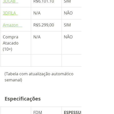
3DLAB   
R$6.101.10
SIM
3DFILA  
N/A
NÃO
Amazon    
R$5.299,00
SIM
​Compra 
N/A
NÃO
Atacado  
(10+)
(Tabela com atualização automático 
semanal)
Especificações
​FDM
ESPESSURA 