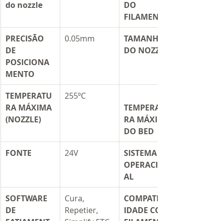
do nozzle
DO 
FILAMENTO
PRECISÃO 
​0.05mm
TAMANHO 
DE 
DO NOZZLE
POSICIONA
MENTO	
TEMPERATU
255ºC
RA MÁXIMA 
TEMPERATU
(NOZZLE)
RA MÁXIMA 
DO BED
FONTE
​24V
SISTEMA 
OPERACION
AL
SOFTWARE 
Cura, 
COMPATIBIL
DE 
Repetier, 
IDADE COM 