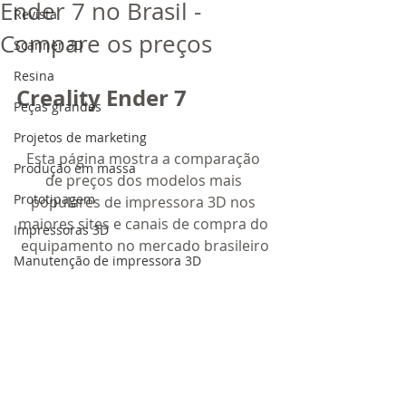
Ender 7 no Brasil -
Revista
Compare os preços
Scanner 3D
Resina
Creality Ender 7
Peças grandes
Projetos de marketing
Esta página mostra a comparação 
Produção em massa
de preços dos modelos mais 
Prototipagem
populares de impressora 3D nos 
maiores sites e canais de compra do 
Impressoras 3D
equipamento no mercado brasileiro
Manutenção de impressora 3D