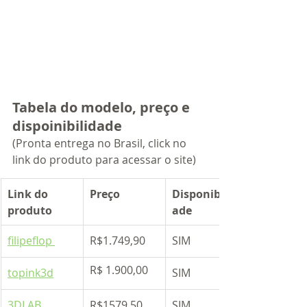
Tabela do modelo, preço e 
dispoinibilidade 
(Pronta entrega no Brasil, click no 
link do produto para acessar o site)
Link do 
​Preço 
Disponibilid
produto
ade
filipeflop 
R$1.749,90
​SIM
R$ 1.900,00
topink3d
SIM
3DLAB 
R$1579.50
SIM