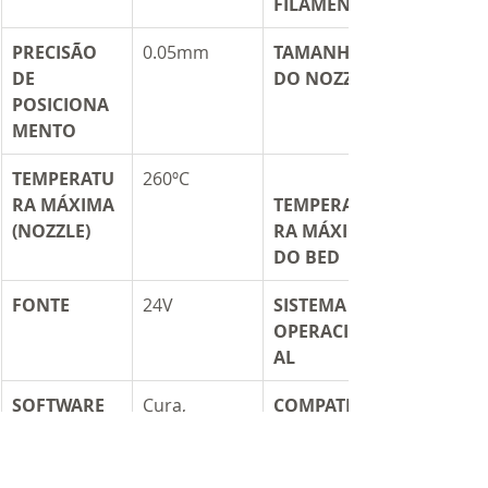
FILAMENTO
PRECISÃO 
​0.05mm
TAMANHO 
DE 
DO NOZZLE
POSICIONA
MENTO	
TEMPERATU
260ºC
RA MÁXIMA 
TEMPERATU
(NOZZLE)
RA MÁXIMA 
DO BED
FONTE
​24V
SISTEMA 
OPERACION
AL
SOFTWARE 
Cura, 
COMPATIBIL
DE 
Repetier, 
IDADE COM 
FATIAMENT
Simplify ETC
FILAMENTO
O
S	