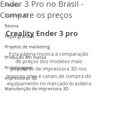
Ender 3 Pro no Brasil -
Revista
Compare os preços
Scanner 3D
Resina
Creality Ender 3 pro
Peças grandes
Projetos de marketing
Esta página mostra a comparação 
Produção em massa
de preços dos modelos mais 
Prototipagem
populares de impressora 3D nos 
maiores sites e canais de compra do 
Impressoras 3D
equipamento no mercado brasileiro
Manutenção de impressora 3D