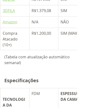
3DFILA
R$1.379,08
​SIM
Amazon
N/A
NÃO
​Compra 
​R$1.200,00
SIM (MAIO)
Atacado  
(10+)
(Tabela com atualização automático 
semanal)
Especificações
​FDM
ESPESSURA 
TECNOLOGI
DA CAMADA
A DA 