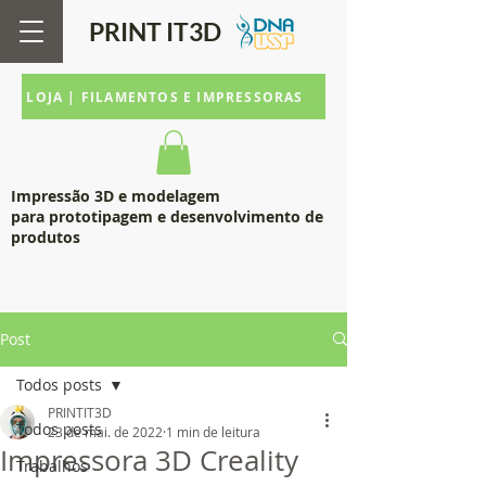
PRINT IT
3D
LOJA | FILAMENTOS E IMPRESSORAS
Impressão 3D e modelagem
para prototipagem e desenvolvimento de
produtos
Post
Todos posts
PRINTIT3D
Todos posts
23 de mai. de 2022
1 min de leitura
Impressora 3D Creality
Trabalhos