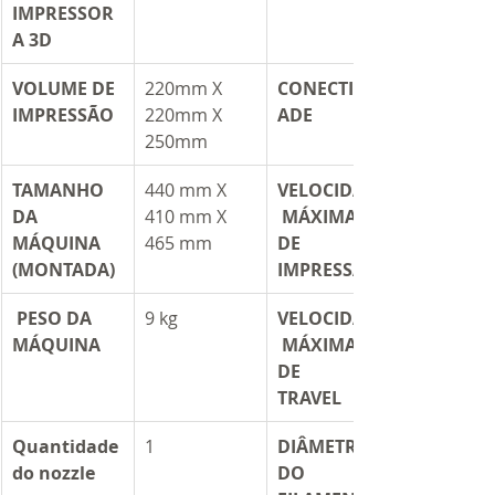
IMPRESSOR
A 3D
VOLUME DE 
220mm X 
CONECTIVID
IMPRESSÃO
220mm X 
ADE
250mm
TAMANHO 
440 mm X 
VELOCIDADE
DA 
410 mm X 
 MÁXIMA 
MÁQUINA 
465 mm
DE 
(MONTADA)
IMPRESSÃO
 PESO DA 
9 kg
VELOCIDADE
MÁQUINA
 MÁXIMA 
DE 
TRAVEL	
Quantidade 
​1
DIÂMETRO 
do nozzle
DO 