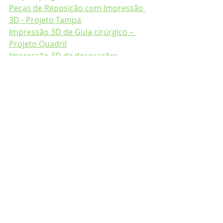
Peças de Reposição com Impressão 
3D - Projeto Tampa
Impressão 3D de Guia cirúrgico – 
Projeto Quadril
Impressão 3D de decorações – 
Projeto balde
Personagem de cartoon impressa 
3D – Projeto Jessica Rabbit
Arte impressa 3D – Projeto estátua 
garota
Trabalhos
Posts recentes
Ver tudo