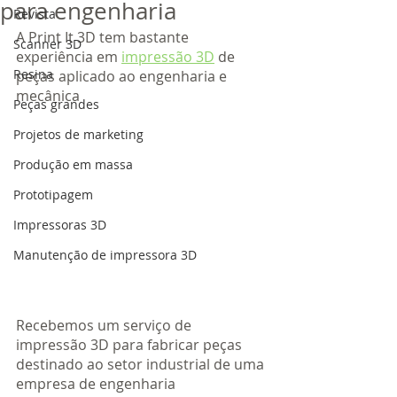
para engenharia
Revista
A Print It 3D tem bastante 
Scanner 3D
experiência em 
impressão 3D
 de 
Resina
peças aplicado ao engenharia e 
mecânica
Peças grandes
Projetos de marketing
Produção em massa
Prototipagem
Impressoras 3D
Manutenção de impressora 3D
Recebemos um serviço de 
impressão 3D para fabricar peças 
destinado ao setor industrial de uma 
empresa de engenharia 