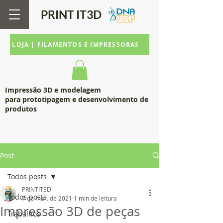
PRINT IT
3D
LOJA | FILAMENTOS E IMPRESSORAS
Impressão 3D e modelagem
para prototipagem e desenvolvimento de
produtos
Post
Todos posts
PRINTIT3D
Todos posts
7 de mar. de 2021
1 min de leitura
Impressão 3D de peças
Trabalhos