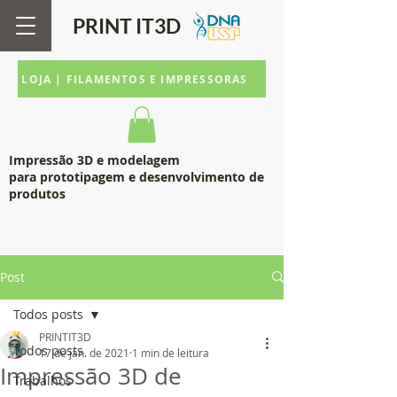
PRINT IT
3D
LOJA | FILAMENTOS E IMPRESSORAS
Impressão 3D e modelagem
para prototipagem e desenvolvimento de
produtos
Post
Todos posts
PRINTIT3D
Todos posts
17 de jan. de 2021
1 min de leitura
Impressão 3D de
Trabalhos