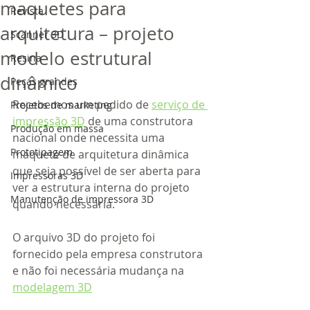
maquetes para
Revista
arquitetura – projeto
Scanner 3D
modelo estrutural
Resina
dinâmico
Peças grandes
Recebemos um pedido de 
serviço de 
Projetos de marketing
impressão 3D
 de uma construtora 
Produção em massa
nacional onde necessita uma 
Prototipagem
maquete de arquitetura dinâmica 
que seja possível de ser aberta para 
Impressoras 3D
ver a estrutura interna do projeto 
Manutenção de impressora 3D
quando necessária. 
O arquivo 3D do projeto foi 
fornecido pela empresa construtora 
e não foi necessária mudança na 
modelagem 3D