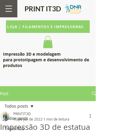
PRINT IT
3D
LOJA | FILAMENTOS E IMPRESSORAS
Impressão 3D e modelagem
para prototipagem e desenvolvimento de
produtos
Post
Todos posts
PRINTIT3D
Todos posts
15 de jul. de 2022
1 min de leitura
Impressão 3D de estatua
Trabalhos