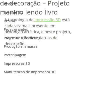
de decoração – Projeto
Revista
menino lendo livro
Scanner 3D
A tecnologia de
 impressão 3D
 está 
Resina
cada vez mais presente em 
Peças grandes
produção artística, e neste projeto, 
na produção de estatuas de 
Projetos de marketing
decoração.
Produção em massa
Prototipagem
Impressoras 3D
Manutenção de impressora 3D